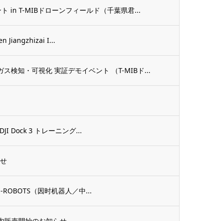
in T-MIBドローンフィールド（千葉県君...
iangzhizai I...
検知・可視化 実証デモイベント （T-MIBド...
JI Dock 3 トレーニング...
らせ
IRE-ROBOTS（因时机器人／中...
ard 国内販売開始のお知らせ