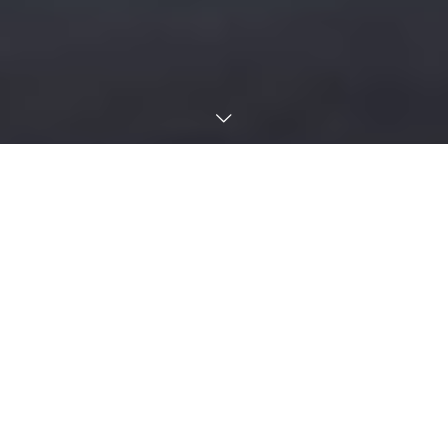
現場の課題を、ドローン・ロボッ
ト・AIで解決する。
Tohasen Robotics株式会社は、産業用ドローン、四足歩行ロボ
ット、人型ロボット、LiDAR・空間計測機器などの先進機器を通
じて、警備、防災、設備点検、測量、研究開発など幅広い現場の
課題解決を支援します。製品の販売だけでなく、導入提案、実証
実験、運用支援、講習、修理・保守まで一貫して対応し、導入前
から導入後まで伴走します。